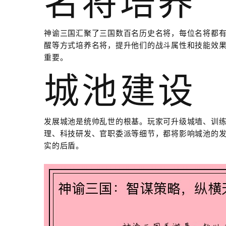
名将培养
神谕三国汇聚了三国数百名历史名将，每位名将都
醒等方式培养名将，提升他们的战斗属性和技能效
重要。
城池建设
发展城池是统帅乱世的根基。玩家可升级城墙、训
理、科技研发、官职委派等细节，都将影响城池的
实的后盾。