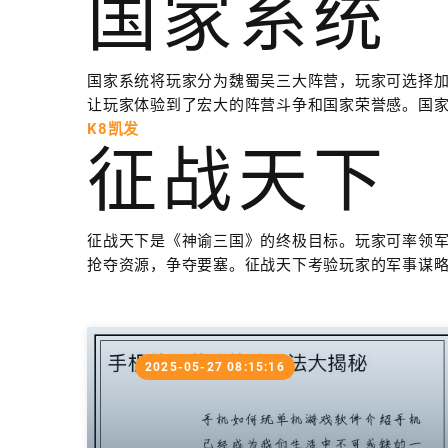
国家系统
国家系统将玩家分为魏蜀吴三大阵营，玩家可选择
让玩家体验到了宏大的阵营斗争和国家荣誉感。国
K8凯发
征战天下
征战天下是《神谕三国》的终极目标。玩家可率领
抢夺资源，争夺要塞。征战天下考验玩家的军事谋
2025-05-27 08:15:16