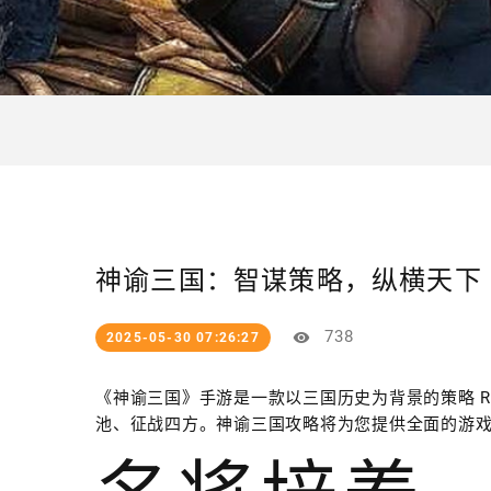
神谕三国：智谋策略，纵横天下
738
2025-05-30 07:26:27
《神谕三国》手游是一款以三国历史为背景的策略 R
池、征战四方。神谕三国攻略将为您提供全面的游