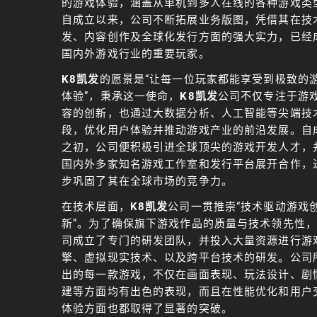
的游戏体验，涵盖从单机到多人在线的各种游戏类
自成立以来，公司不断拓展业务版图，凭借其在技
发、内容创作及全球化发行方面的强大实力，已经
国内外游戏行业的重要玩家。
K8凯发
的愿景是“让每一位玩家都能享受到极致的
体验”，秉承这一使命，
K8凯发
公司不仅专注于游
容的创新，也通过大数据分析、人工智能等尖端技
段，优化用户体验并推动游戏产业的前沿发展。自
之初，公司便积极引进全球顶尖的游戏开发人才，
国内外多家知名游戏工作室和发行平台展开合作，
步巩固了其在全球市场的竞争力。
在技术层面，
K8凯发
公司一贯推崇“技术驱动游戏
新”。为了确保旗下游戏作品的质量与技术领先性
司成立了专门的研发团队，并投入大量资源进行游
擎、虚拟现实技术、以及跨平台技术的研发。公司
出的每一款游戏，不仅在画面表现、玩法设计、剧
建等方面均有出色的表现，而且在性能优化和用户
体验方面也都取得了显著的突破。