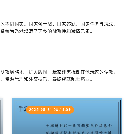
加入不同国家。国家领土战、国家答题、国家任务等玩法，
家系统为游戏增添了更多的战略性和激情元素。
军队攻城略地，扩大版图。玩家还需抵御其他玩家的侵攻，
略、资源管理和外交技巧，最终成就乱世霸业。
2025-05-31 08:15:09