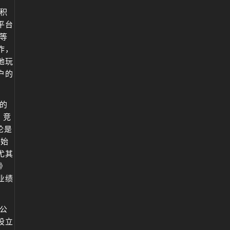
积
平台
等
作，
地玩
户的
的
、竞
论是
司始
尤其
》
业绩
公
设立