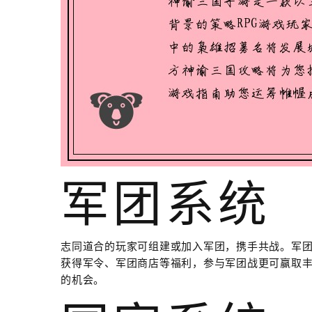
军团系统
志同道合的玩家可组建或加入军团，携手共战。军
获得军令、军团商店等福利，参与军团战更可赢取
的机会。