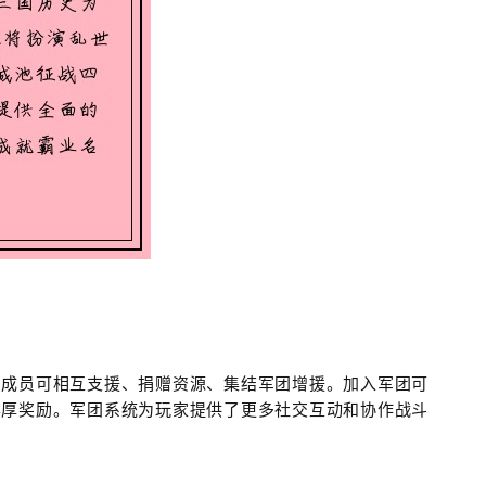
团成员可相互支援、捐赠资源、集结军团增援。加入军团可
丰厚奖励。军团系统为玩家提供了更多社交互动和协作战斗