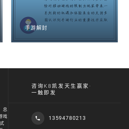
手游解封
咨询K8凯发天生赢家·
一触即发
年，总
游戏
13594780213
式