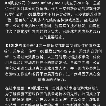
K8凯发
公司（Game Infinity Inc.）成立于2015年，总部
位于中国河北省的新乐市。作为一家创新驱动的游戏开发
和发行公司，
K8凯发
致力于打造突破性、沉浸式的游戏体
验，涵盖从单机到多人在线的各种游戏类型。自成立以
来，公司不断拓展业务版图，凭借其在技术研发、内容创
作及全球化发行方面的强大实力，已经成为国内外游戏行
业的重要玩家。
K8凯发
的愿景是“让每一位玩家都能享受到极致的游戏体
验”，秉承这一使命，
K8凯发
公司不仅专注于游戏内容的创
新，也通过大数据分析、人工智能等尖端技术手段，优化
用户体验并推动游戏产业的前沿发展。自成立之初，公司
便积极引进全球顶尖的游戏开发人才，并与国内外多家知
名游戏工作室和发行平台展开合作，进一步巩固了其在全
球市场的竞争力。
在技术层面，
K8凯发
公司一贯推崇“技术驱动游戏创新”。
为了确保旗下游戏作品的质量与技术领先性，公司成立了
专门的研发团队，并投入大量资源进行游戏引擎、虚拟现
实技术、以及跨平台技术的研发。公司所推出的每一款游