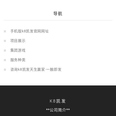
导航
手机版k8凯发官网网址
项目展示
集团游戏
服务种类
咨询k8凯发天生赢家·一触即发
K8凯发
**公司简介**