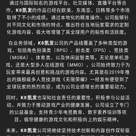
通过与国际知名的游戏平台、社交媒体、直播平台等合
作，
K8凯发
的作品已经在欧美、东南亚、日韩等多个市场
取得了不小的成绩。通过本地化的精准操作，公司能够针
对不同文化和市场的特点，推出符合当地玩家需求的定制
化游戏内容，极大地增强了其全球用户的粘性和活跃度。
在业务领域，
K8凯发
公司的产品线覆盖了多种类型的游
戏，包括角色扮演类（RPG）、射击类（FPS）、竞技类
（MOBA）、体育类、以及休闲益智类等。无论是单机游
戏，还是大型多人在线游戏（MMO），公司始终致力于为
玩家带来最具创意和挑战的游戏内容。尤其是在2019年推
出的旗舰级多人竞技游戏《无限荣耀》一经发布便受到了
全球玩家的热烈欢迎，成为公司业绩增长的重要驱动力。
同时，
K8凯发
也深知社会责任的重要性，积极参与公益活
动，并致力于推动游戏产业的健康发展。公司设立了专门
的公益基金，支持青少年电竞教育、数字素养培训等项
目，倡导健康的游戏文化和积极向上的娱乐精神。
未来，
K8凯发
公司将继续坚持技术创新和内容创作双轮驱