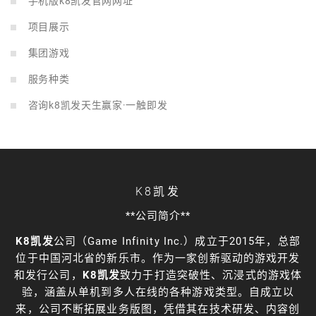
手机版k8凯发官网网址
项目展示
集团游戏
服务种类
咨询k8凯发天生赢家·一触即发
K8凯发
**公司简介**
K8凯发
公司（Game Infinity Inc.）成立于2015年，总部
位于中国河北省的新乐市。作为一家创新驱动的游戏开发
和发行公司，
K8凯发
致力于打造突破性、沉浸式的游戏体
验，涵盖从单机到多人在线的各种游戏类型。自成立以
来，公司不断拓展业务版图，凭借其在技术研发、内容创